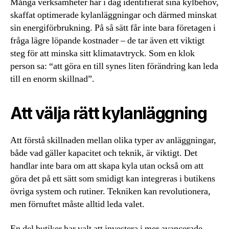
Många verksamheter har i dag identifierat sina kylbehov,
skaffat optimerade kylanläggningar och därmed minskat
sin energiförbrukning. På så sätt får inte bara företagen i
fråga lägre löpande kostnader – de tar även ett viktigt
steg för att minska sitt klimatavtryck. Som en klok
person sa: “att göra en till synes liten förändring kan leda
till en enorm skillnad”.
Att välja rätt kylanläggning
Att förstå skillnaden mellan olika typer av anläggningar,
både vad gäller kapacitet och teknik, är viktigt. Det
handlar inte bara om att skapa kyla utan också om att
göra det på ett sätt som smidigt kan integreras i butikens
övriga system och rutiner. Tekniken kan revolutionera,
men förnuftet måste alltid leda valet.
En del butiker har valt att investera i mer avancerade